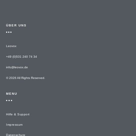
ÜBER UNS
Leovox
+49 (0)531 240 74 34
info@leovox.de
© 2026 All Rights Reserved.
MENU
Hilfe & Support
Impressum
Datenschutz